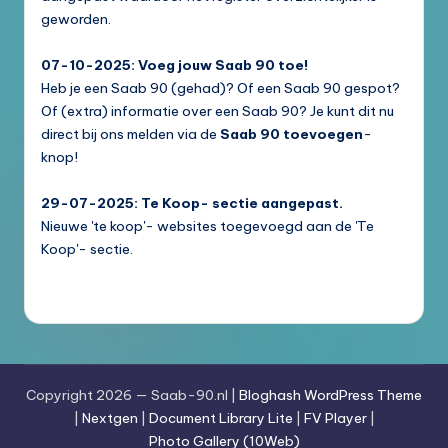
geworden.
07-10-2025: Voeg jouw Saab 90 toe!
Heb je een Saab 90 (gehad)? Of een Saab 90 gespot?
Of (extra) informatie over een Saab 90? Je kunt dit nu
direct bij ons melden via de
Saab 90 toevoegen
-
knop!
29-07-2025: Te Koop- sectie aangepast.
Nieuwe 'te koop'- websites toegevoegd aan de 'Te
Koop'- sectie.
Copyright 2026 — Saab-90.nl |
Bloghash WordPress Theme
|
Nextgen
|
Document Library Lite
|
FV Player
|
Photo Gallery (10Web)