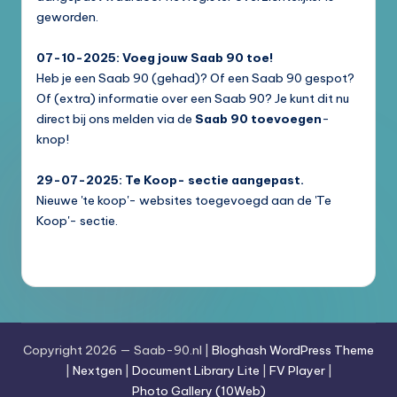
geworden.
07-10-2025: Voeg jouw Saab 90 toe!
Heb je een Saab 90 (gehad)? Of een Saab 90 gespot?
Of (extra) informatie over een Saab 90? Je kunt dit nu
direct bij ons melden via de
Saab 90 toevoegen
-
knop!
29-07-2025: Te Koop- sectie aangepast.
Nieuwe 'te koop'- websites toegevoegd aan de 'Te
Koop'- sectie.
Copyright 2026 — Saab-90.nl |
Bloghash WordPress Theme
|
Nextgen
|
Document Library Lite
|
FV Player
|
Photo Gallery (10Web)