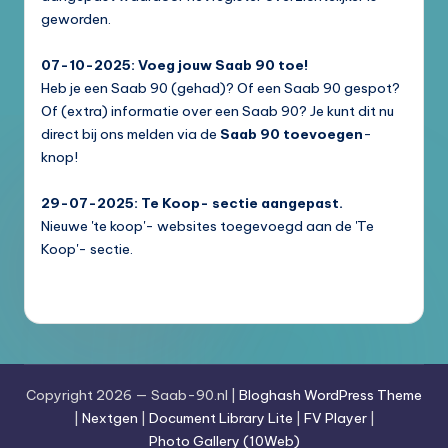
geworden.
07-10-2025: Voeg jouw Saab 90 toe!
Heb je een Saab 90 (gehad)? Of een Saab 90 gespot?
Of (extra) informatie over een Saab 90? Je kunt dit nu
direct bij ons melden via de
Saab 90 toevoegen
-
knop!
29-07-2025: Te Koop- sectie aangepast.
Nieuwe 'te koop'- websites toegevoegd aan de 'Te
Koop'- sectie.
Copyright 2026 — Saab-90.nl |
Bloghash WordPress Theme
|
Nextgen
|
Document Library Lite
|
FV Player
|
Photo Gallery (10Web)