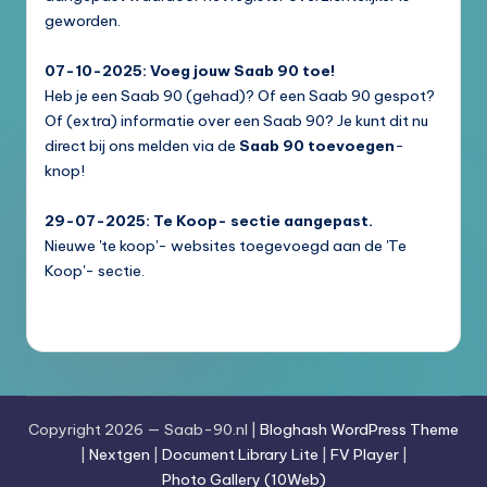
geworden.
07-10-2025: Voeg jouw Saab 90 toe!
Heb je een Saab 90 (gehad)? Of een Saab 90 gespot?
Of (extra) informatie over een Saab 90? Je kunt dit nu
direct bij ons melden via de
Saab 90 toevoegen
-
knop!
29-07-2025: Te Koop- sectie aangepast.
Nieuwe 'te koop'- websites toegevoegd aan de 'Te
Koop'- sectie.
Copyright 2026 — Saab-90.nl |
Bloghash WordPress Theme
|
Nextgen
|
Document Library Lite
|
FV Player
|
Photo Gallery (10Web)