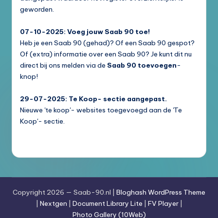
geworden.
07-10-2025: Voeg jouw Saab 90 toe!
Heb je een Saab 90 (gehad)? Of een Saab 90 gespot?
Of (extra) informatie over een Saab 90? Je kunt dit nu
direct bij ons melden via de
Saab 90 toevoegen
-
knop!
29-07-2025: Te Koop- sectie aangepast.
Nieuwe 'te koop'- websites toegevoegd aan de 'Te
Koop'- sectie.
Copyright 2026 — Saab-90.nl |
Bloghash WordPress Theme
|
Nextgen
|
Document Library Lite
|
FV Player
|
Photo Gallery (10Web)