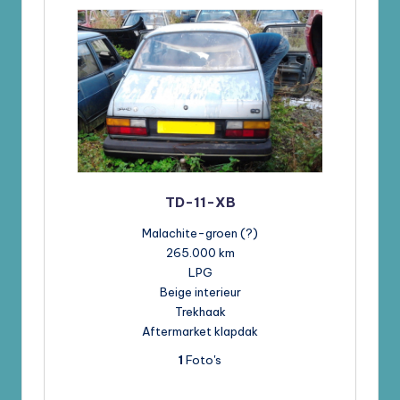
TD-11-XB
Malachite-groen (?)
265.000 km
LPG
Beige interieur
Trekhaak
Aftermarket klapdak
1
Foto's