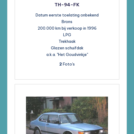
TH-94-FK
Datum eerste toelating onbekend
Brons
200.000 km bij verkoop in 1996
LPG
Trekhaak
Glazen schuifdak
a.k.a. "Het Goudvinkje"
2
Foto's